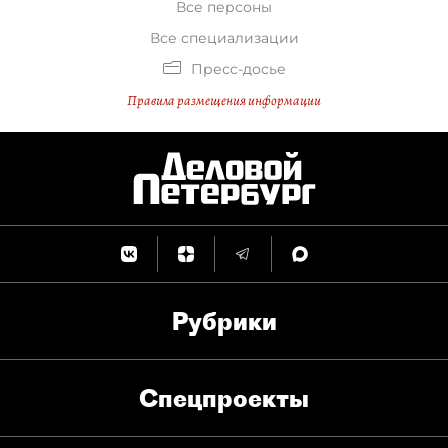
Все персоны
Все специализации
Пресс-досье
Правила размещения информации
Рубрики
Спец­проекты