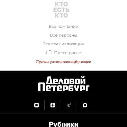
Все компании
Все персоны
Все специализации
Пресс-досье
Правила размещения информации
Рубрики