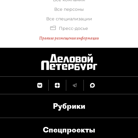
Все персоны
Все специализации
Пресс-досье
Правила размещения информации
Рубрики
Спец­проекты