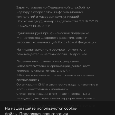
Зарегистрировано Федеральной службой по
надзору в сфере связи, информационных
технологий и массовых коммуникаций
(Роскомнадзор), номер свидетельства ЭЛ № ФС 77
- 65426 от 18.04.2016г.
Функционирует при финансовой поддержке
Министерства цифрового развития, связи и
массовых коммуникаций Российской Федерации.
На информационном ресурсе применяются
рекомендательные технологии. Подробнее.
Перечень иностранных и международных
неправительственных организаций, деятельность
↓
которых признана нежелательной:
В России признаны экстремистскими и запрещены
↓
организации:
Организации, СМИ и физические лица, признанные в
↓
России иностранными агентами:
Список организаций, в том числе иностранных и
↓
международных, признанных террористическими
Настоящий ресурс может содержать материалы
На нашем сайте используются cookie-
18+
файлы. Продолжая пользоваться