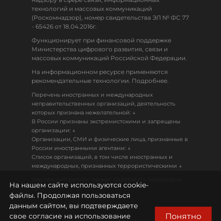
технологий и массовых коммуникаций
(Роскомнадзор), номер свидетельства ЭЛ № ФС 77
- 65426 от 18.04.2016г.
Функционирует при финансовой поддержке
Министерства цифрового развития, связи и
массовых коммуникаций Российской Федерации.
На информационном ресурсе применяются
рекомендательные технологии. Подробнее.
Перечень иностранных и международных
неправительственных организаций, деятельность
↓
которых признана нежелательной:
В России признаны экстремистскими и запрещены
↓
организации:
Организации, СМИ и физические лица, признанные в
↓
России иностранными агентами:
Список организаций, в том числе иностранных и
↓
международных, признанных террористическими
Настоящий ресурс может содержать материалы
На нашем сайте используются cookie-
18+
файлы. Продолжая пользоваться
данным сайтом, вы подтверждаете
Политика конфиденциальности
Понятно
свое согласие на использование