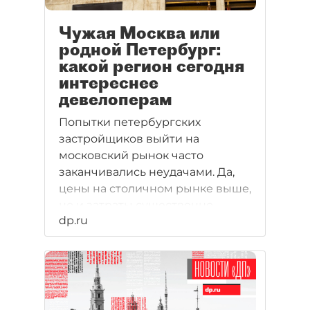
Чужая Москва или
родной Петербург:
какой регион сегодня
интереснее
девелоперам
Попытки петербургских
застройщиков выйти на
московский рынок часто
заканчивались неудачами. Да,
цены на столичном рынке выше,
но и затраты существенно
dp.ru
больше.