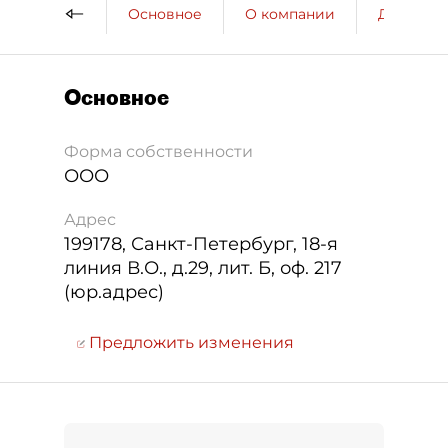
Основное
О компании
ДП о ко
Основное
Форма собственности
ООО
Адрес
199178
,
Санкт-Петербург
,
18-я
линия В.О., д.29, лит. Б, оф. 217
(юр.адрес)
Предложить изменения