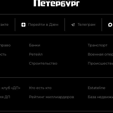
акте
Перейти в Дзен
Телеграм
право
Банки
Транспорт
сть
Ретейл
Военная опе
Строительство
Происшеств
 клуб «ДП»
Кто есть кто
Estateline
ия ДП
Рейтинг миллиардеров
База недвиж