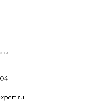
ости
-04
xpert.ru