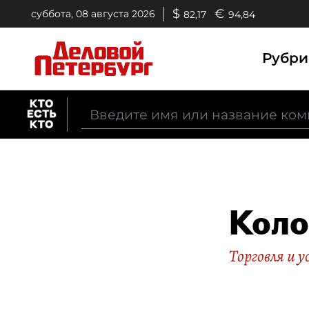
$
€
суббота, 08 августа 2026
82,17
94,84
Рубр
Коло
Торговля и у