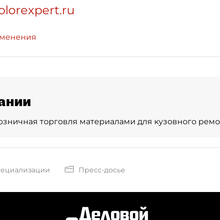
olorexpert.ru
зменения
ании
озничная торговля материалами для кузовного ремо
пециализации
Пресс-досье