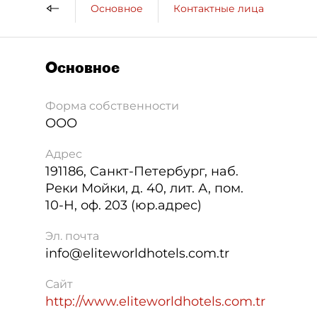
Основное
Контактные лица
ДП 
Основное
Форма собственности
ООО
Адрес
191186
,
Санкт-Петербург
,
наб.
Реки Мойки, д. 40, лит. А, пом.
10-Н, оф. 203 (юр.адрес)
Эл. почта
info@eliteworldhotels.com.tr
Сайт
http://www.eliteworldhotels.com.tr