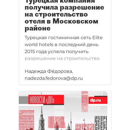
Турецкая компания
получила разрешение
на строительство
отеля в Московском
районе
Турецкая гостиничная сеть Elite
world hotels в последний день
2015 года успела получить
разрешение на строительство
отеля на пл. Конституции.
Надежда Фёдорова,
Юристы полагают, что санкции
nadezda.fedorova@dp.ru
против Турции не помешают
компании построить отель, но
если ситуация не изменится, то
с его эксплуатацией могут
возникнуть проблемы.