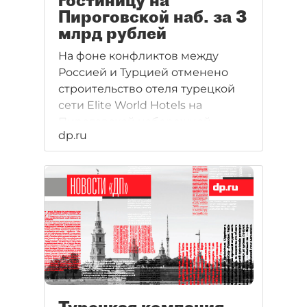
гостиницу на
Пироговской наб. за 3
млрд рублей
На фоне конфликтов между
Россией и Турцией отменено
строительство отеля турецкой
сети Elite World Hotels на
Пироговской набережной.
dp.ru
Инвестор приступил к проекту
еще в 2015 году и собирался
вложить 3 млрд рублей, но
чиновники заявили, что строить
рядом с расположенным по
соседству заводом нельзя.