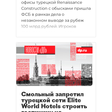
офисы турецкой Renaissance
Construction с обысками пришла
ФСБ в рамках дела о
незаконном выводе за рубеж
100 млрд рублей. Игроков
строительного рынка это
удивило: RC — совсем не
рядовой подрядчик для города.
Тем временем телефоны в
офисах компании не отвечают.
Смольный запретил
турецкой сети Elite
World Hotels строить