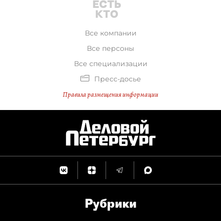
Все компании
Все персоны
Все специализации
Пресс-досье
Правила размещения информации
Рубрики