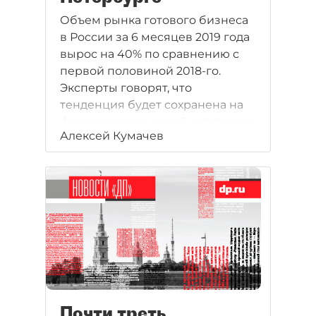
Объем рынка готового бизнеса
в России за 6 месяцев 2019 года
вырос на 40% по сравнению с
первой половиной 2018-го.
Эксперты говорят, что
тенденция будет сохранена на
фоне экономической ситуации в
Алексей Кумачев
стране. Dp.ru пообщался с
игроками рынка и выяснил,
какие объекты в Петербурге
чаще всего выставляются на
продажу и кто их покупает.
Почти треть