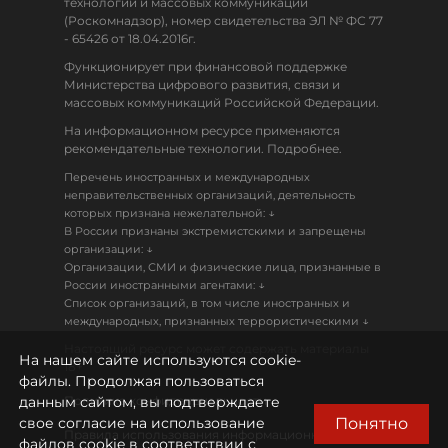
технологий и массовых коммуникаций
(Роскомнадзор), номер свидетельства ЭЛ № ФС 77
- 65426 от 18.04.2016г.
Функционирует при финансовой поддержке
Министерства цифрового развития, связи и
массовых коммуникаций Российской Федерации.
На информационном ресурсе применяются
рекомендательные технологии. Подробнее.
Перечень иностранных и международных
неправительственных организаций, деятельность
↓
которых признана нежелательной:
В России признаны экстремистскими и запрещены
↓
организации:
Организации, СМИ и физические лица, признанные в
↓
России иностранными агентами:
Список организаций, в том числе иностранных и
↓
международных, признанных террористическими
Настоящий ресурс может содержать материалы
На нашем сайте используются cookie-
18+
файлы. Продолжая пользоваться
данным сайтом, вы подтверждаете
Политика конфиденциальности
Понятно
свое согласие на использование
Правила использования информационных
файлов cookie в соответствии с