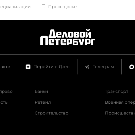
пециализации
Пресс-досье
акте
Перейти в Дзен
Телеграм
право
Банки
Транспорт
сть
Ретейл
Военная опе
Строительство
Происшеств