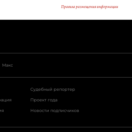
Правила размещения информации
Макс
Судебный репортер
рация
Проект года
ия
Новости подписчиков