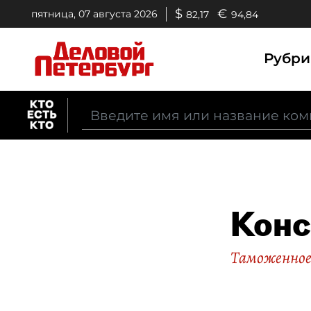
$
€
пятница, 07 августа 2026
82,17
94,84
Рубр
Конс
Таможенное 