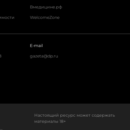
Вмедицине.рф
имости
WelcomeZone
E-mail
8
gazeta@dp.ru
Настоящий ресурс может содержать
материалы 18+