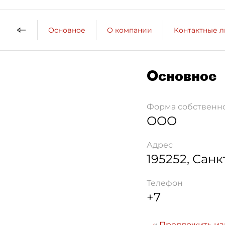
Основное
О компании
Контактные 
Основное
Форма собственн
ООО
Адрес
195252
,
Санк
Телефон
+7
Предложить и