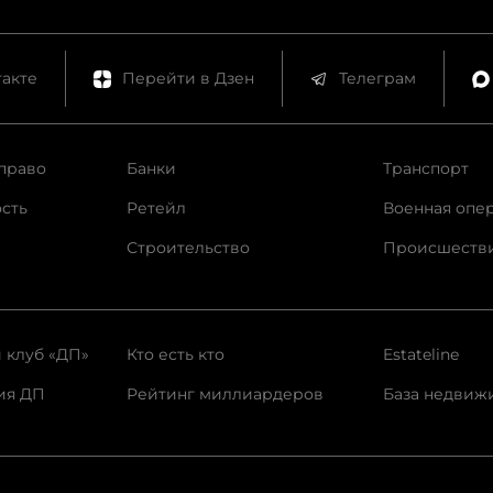
акте
Перейти в Дзен
Телеграм
право
Банки
Транспорт
сть
Ретейл
Военная опе
Строительство
Происшеств
 клуб «ДП»
Кто есть кто
Estateline
ия ДП
Рейтинг миллиардеров
База недвиж