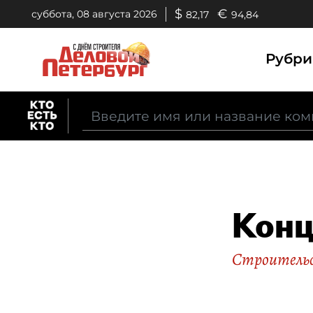
$
€
суббота, 08 августа 2026
82,17
94,84
Рубр
Конц
Строительс