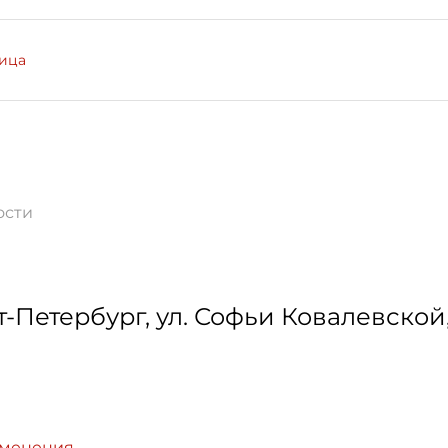
лица
ости
т-Петербург
,
ул. Софьи Ковалевской,
зменения