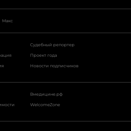
Макс
Судебный репортер
рация
Проект года
ия
Новости подписчиков
Вмедицине.рф
имости
WelcomeZone