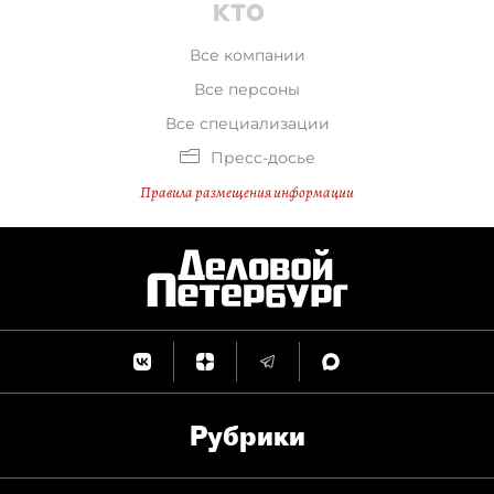
Все компании
Все персоны
Все специализации
Пресс-досье
Правила размещения информации
Рубрики