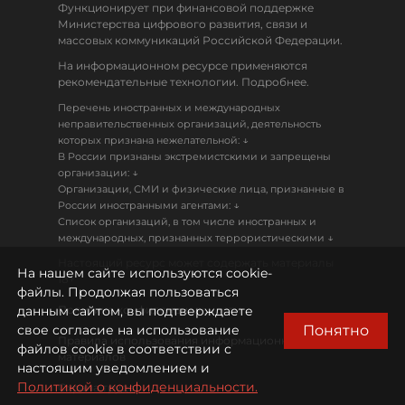
Функционирует при финансовой поддержке
Министерства цифрового развития, связи и
массовых коммуникаций Российской Федерации.
На информационном ресурсе применяются
рекомендательные технологии. Подробнее.
Перечень иностранных и международных
неправительственных организаций, деятельность
↓
которых признана нежелательной:
В России признаны экстремистскими и запрещены
↓
организации:
Организации, СМИ и физические лица, признанные в
↓
России иностранными агентами:
Список организаций, в том числе иностранных и
↓
международных, признанных террористическими
Настоящий ресурс может содержать материалы
На нашем сайте используются cookie-
18+
файлы. Продолжая пользоваться
данным сайтом, вы подтверждаете
Политика конфиденциальности
Понятно
свое согласие на использование
Правила использования информационных
файлов cookie в соответствии с
материалов
настоящим уведомлением и
Политикой о конфиденциальности.
Охрана труда