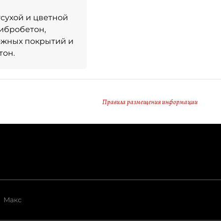
усухой и цветной
фибробетон,
рожных покрытий и
тон.
Правила размещения информации
Макс