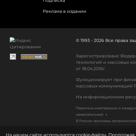
Подписка
Реклама в издании
© 1993 - 2026 Все права 
Зарегистрировано Федера
технологий и массовых ко
от 18.04.2016г.
Функционирует при финан
массовых коммуникаций 
На информационном ресу
Перечень иностранных и междуна
↓
нежелательной:
В России признаны экстремистс
Организации, СМИ и физические 
Список организаций, в том числ
На нашем сайте используются cookie-файлы. Продолжая 