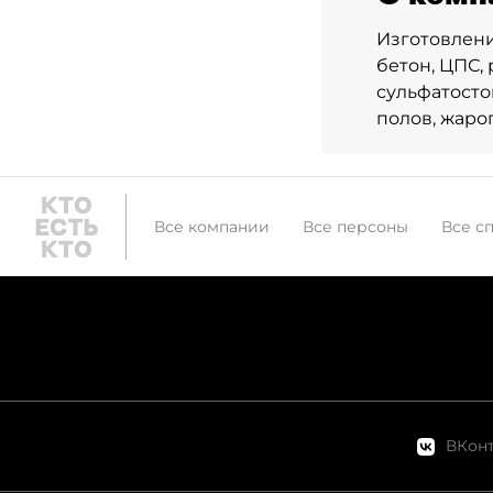
Изготовление
бетон, ЦПС,
сульфатосто
полов, жаро
Все компании
Все персоны
Все с
ВКонт