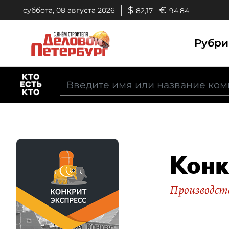
$
€
суббота, 08 августа 2026
82,17
94,84
Рубр
Конк
Производст