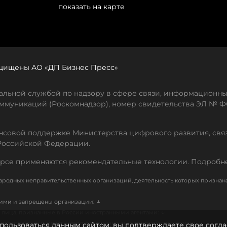
показать на карте
защищены АО «ДП Бизнес Пресс»
льной службой по надзору в сфере связи, информационны
ммуникаций (Роскомнадзор), номер свидетельства ЭЛ № ФС
совой поддержке Министерства цифрового развития, свя
Российской Федерации.
рсе применяются рекомендательные технологии. Подробн
родных неправительственных организаций, деятельность которых признан
↓
кими и запрещены организации:
↓
лица, признанные в России иностранными агентами:
↓
е иностранных и международных, признанных террористическими
пользоваться данным сайтом, вы подтверждаете свое согла