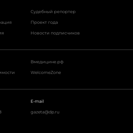
Судебный репортер
рация
Проект года
ия
Новости подписчиков
Вмедицине.рф
имости
WelcomeZone
E-mail
8
gazeta@dp.ru