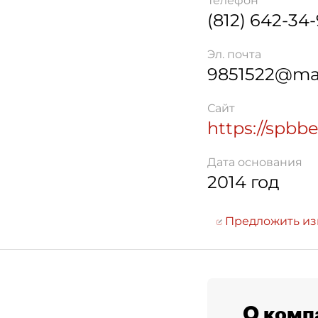
Телефон
(812) 642-34
Эл. почта
9851522@mai
Сайт
https://spbb
Дата основания
2014 год
Предложить и
О комп