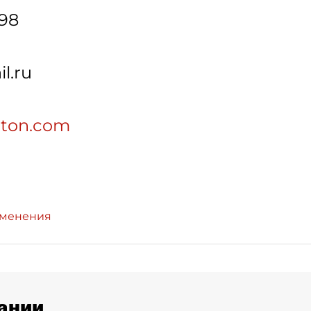
-98
l.ru
eton.com
зменения
ании