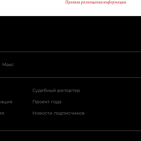
Правила размещения информации
Макс
Судебный репортер
рация
Проект года
ия
Новости подписчиков