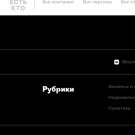
Все компании
Все персоны
Все с
ВКонт
Финансы и 
Рубрики
Недвижимо
Политика