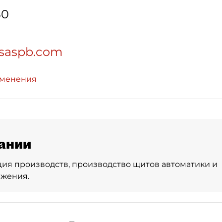
50
esaspb.com
зменения
ании
ия производств, производство щитов автоматики и
бжения.