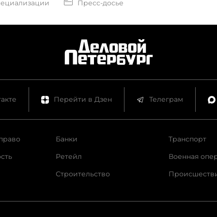
пециализации
Пресс-досье
акте
Перейти в Дзен
Телеграм
право
Банки
Транспорт
сть
Ретейл
Военная опе
Строительство
Происшеств