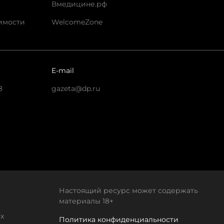
Вмедицине.рф
имости
WelcomeZone
E-mail
8
gazeta@dp.ru
Настоящий ресурс может содержать
материалы 18+
х
Политика конфиденциальности