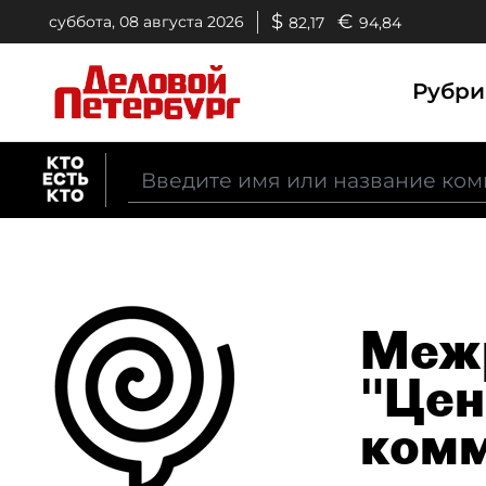
$
€
суббота, 08 августа 2026
82,17
94,84
Рубр
Межр
"Цен
комм