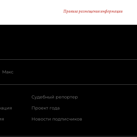
Правила размещения информации
Макс
Судебный репортер
рация
Проект года
ия
Новости подписчиков