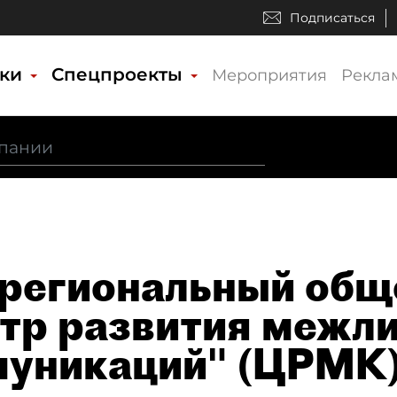
Подписаться
ики
Спецпроекты
Мероприятия
Рекла
егиональный общ
тр развития межл
уникаций" (ЦРМК