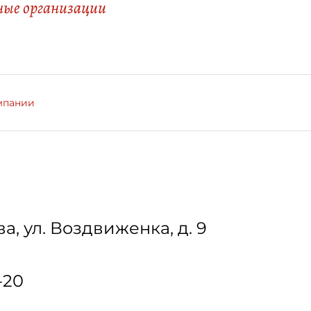
ые организации
мпании
ва
,
ул. Воздвиженка, д. 9
-20