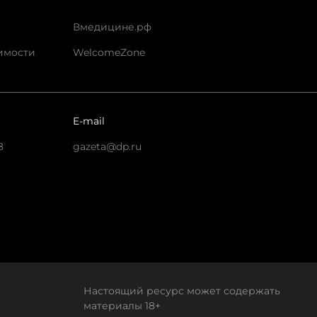
Вмедицине.рф
имости
WelcomeZone
E-mail
8
gazeta@dp.ru
Настоящий ресурс может содержать
материалы 18+