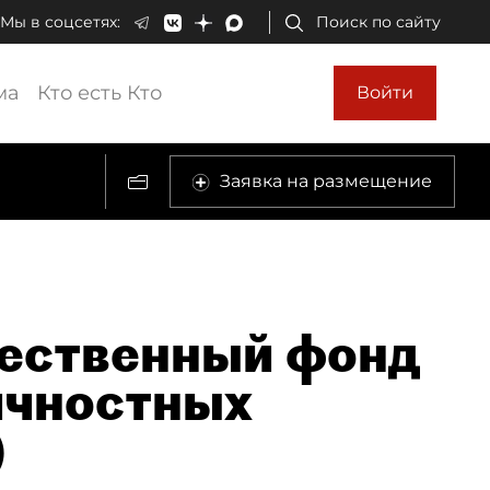
Мы в соцсетях:
Поиск по сайту
ма
Кто есть Кто
Войти
Заявка на размещение
ественный фонд
ичностных
)