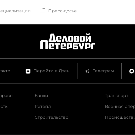
пециализации
Пресс-досье
акте
Перейти в Дзен
Телеграм
право
Банки
Транспорт
сть
Ретейл
Военная опе
Строительство
Происшеств