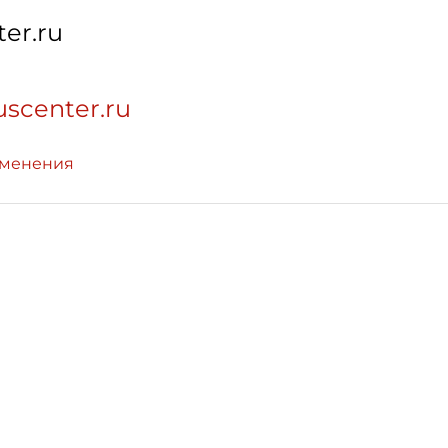
er.ru
uscenter.ru
зменения