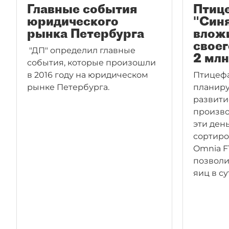
Главные события
Птиц
юридического
"Син
рынка Петербурга
вложи
своег
"ДП" определил главные
2 млн
события, которые произошли
в 2016 году на юридическом
Птицефа
рынке Петербурга.
планиру
развити
произво
эти ден
сортир
Omnia F
позволи
яиц в су