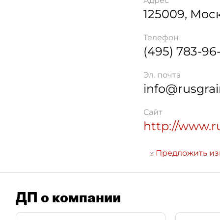
Адрес
125009
,
Мос
Телефон
(495) 783-96
Эл. почта
info@rusgrai
Сайт
http://www.r
Предложить и
ДП о компании