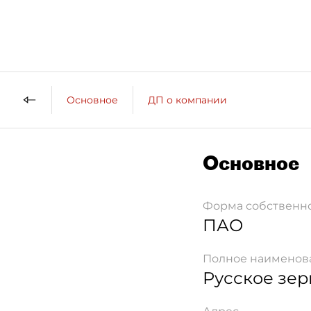
Основное
ДП о компании
Основное
Форма собственн
ПАО
Полное наименов
Русское зер