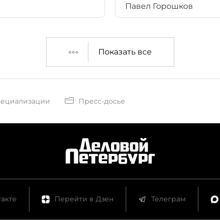
Павел Горошков
Шишханова.
Показать все
пециализации
Пресс-досье
акте
Перейти в Дзен
Телеграм