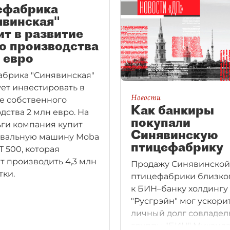
ефабрика
явинская"
т в развитие
о производства
 евро
брика "Синявинская"
ет инвестировать в
Новости
е собственного
Как банкиры
дства 2 млн евро. На
покупали
ьги компания купит
Синявинскую
овальную машину Moba
птицефабрику
T 500, которая
т производить 4,3 млн
Продажу Синявинской
тки.
птицефабрики близко
к БИН–банку холдингу
"Русгрэйн" мог ускори
личный долг совладел
группы "БИН" Михаил