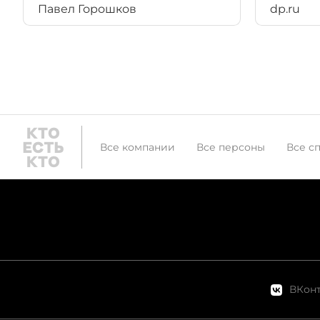
Павел Горошков
dp.ru
Все компании
Все персоны
Все с
ВКонт