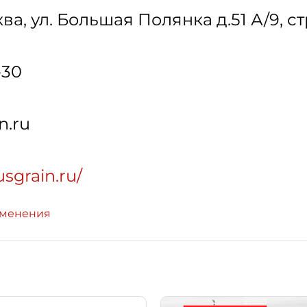
ква
,
ул. Большая Полянка д.51 А/9, ст
-30
n.ru
usgrain.ru/
зменения