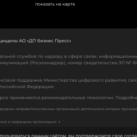
показать на карте
защищены АО «ДП Бизнес Пресс»
льной службой по надзору в сфере связи, информационны
ммуникаций (Роскомнадзор), номер свидетельства ЭЛ № ФС
совой поддержке Министерства цифрового развития, свя
Российской Федерации.
рсе применяются рекомендательные технологии. Подробн
родных неправительственных организаций, деятельность которых признан
↓
кими и запрещены организации:
↓
лица, признанные в России иностранными агентами:
↓
е иностранных и международных, признанных террористическими
пользоваться данным сайтом, вы подтверждаете свое согла