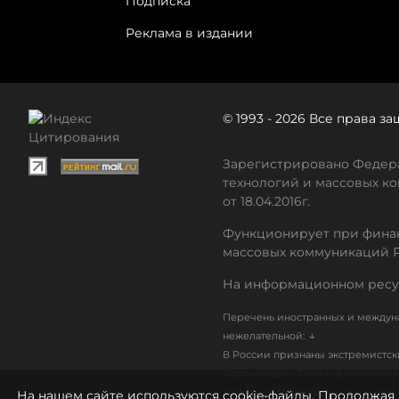
Подписка
Реклама в издании
© 1993 - 2026 Все права 
Зарегистрировано Федера
технологий и массовых ко
от 18.04.2016г.
Функционирует при финан
массовых коммуникаций 
На информационном ресу
Перечень иностранных и междуна
↓
нежелательной:
В России признаны экстремистс
Организации, СМИ и физические 
Список организаций, в том числ
На нашем сайте используются cookie-файлы. Продолжая 