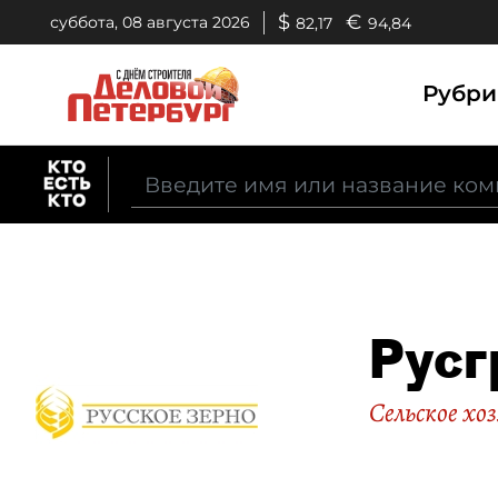
$
€
суббота, 08 августа 2026
82,17
94,84
Рубр
Русг
Сельское хо