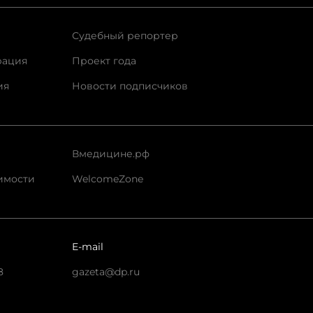
Судебный репортер
рация
Проект года
ия
Новости подписчиков
Вмедицине.рф
имости
WelcomeZone
E-mail
8
gazeta@dp.ru