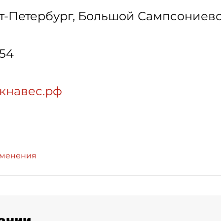
т-Петербург
,
Большой Сампсониевский
-54
скнавес.рф
зменения
ании