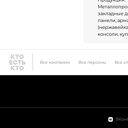
Металлопрок
закладные д
панели, арм
(нержавейка
консоли, ку
Все компании
Все персоны
Все с
ВКонт