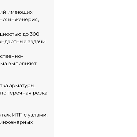
аний имеющих
но: инженерия,
щностью до 300
тандартные задачи
ственно-
ама выполняет
тка арматуры,
, поперечная резка
таж ИТП с узлами,
а инженерных