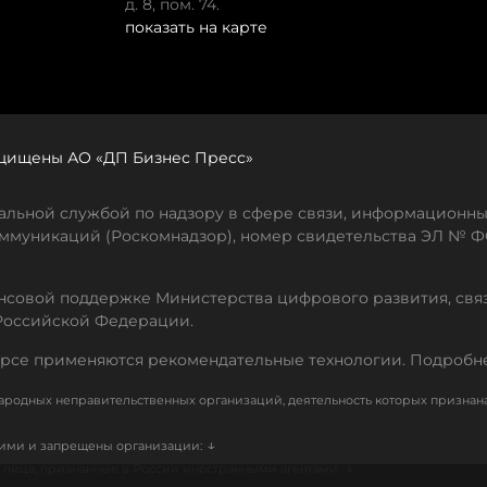
д. 8, пом. 74.
показать на карте
защищены АО «ДП Бизнес Пресс»
льной службой по надзору в сфере связи, информационны
ммуникаций (Роскомнадзор), номер свидетельства ЭЛ № ФС
совой поддержке Министерства цифрового развития, свя
Российской Федерации.
рсе применяются рекомендательные технологии. Подробн
родных неправительственных организаций, деятельность которых признан
↓
кими и запрещены организации:
↓
лица, признанные в России иностранными агентами: