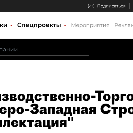
Подписаться
ики
Спецпроекты
Мероприятия
Рекла
зводственно-Торг
еро-Западная Стр
лектация"