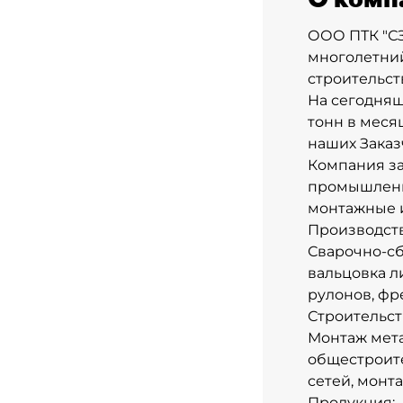
ООО ПТК "СЗ
многолетний
строительст
На сегодняш
тонн в меся
наших Заказ
Компания з
промышленны
монтажные 
Производств
Сварочно-сб
вальцовка л
рулонов, фр
Строительст
Монтаж мета
общестроите
сетей, монт
Продукция: