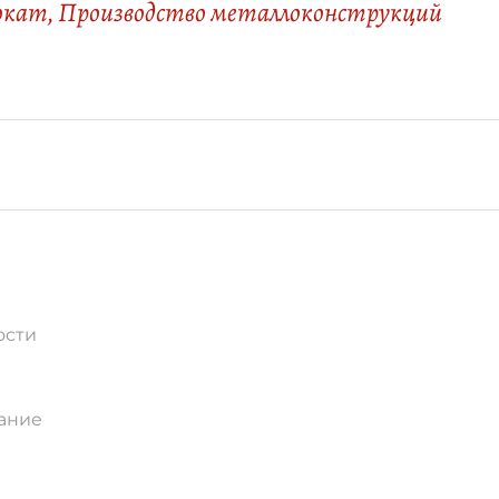
окат
,
Производство металлоконструкций
ости
ание