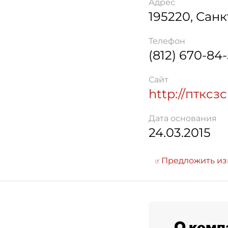
Адрес
195220
,
Санк
Телефон
(812) 670-84
Сайт
http://птксз
Дата основания
24.03.2015
Предложить и
О комп