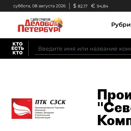
$
€
суббота, 08 августа 2026
82,17
94,84
Рубр
Прои
"Сев
Комп