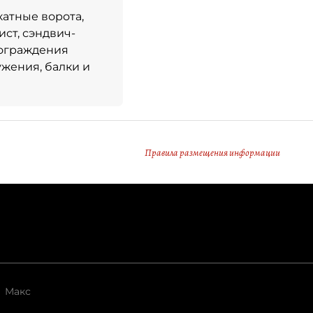
катные ворота,
ст, сэндвич-
 ограждения
ужения, балки и
Правила размещения информации
Макс