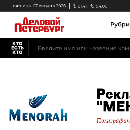
$
€
пятница, 07 августа 2026
81,41
94,06
Рубр
Рекл
"МЕ
Полиграфиче