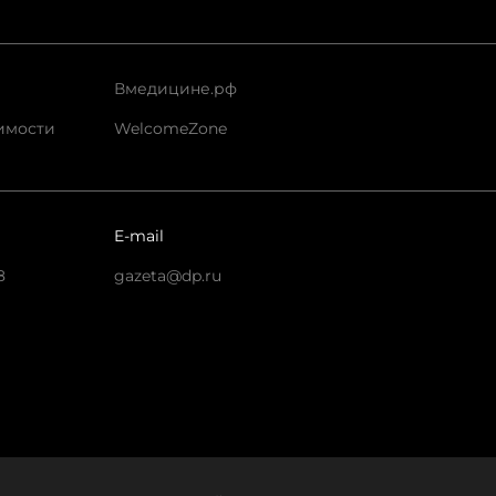
Вмедицине.рф
имости
WelcomeZone
E-mail
8
gazeta@dp.ru