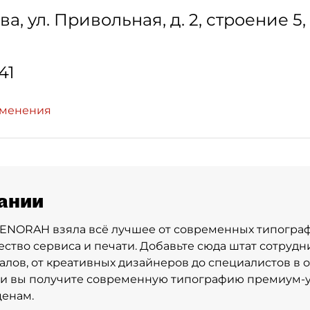
ва
,
ул. Привольная, д. 2, строение 5
41
зменения
ании
NORAH взяла всё лучшее от современных типограф
ество сервиса и печати. Добавьте сюда штат сотрудн
лов, от креативных дизайнеров до специалистов в 
 и вы получите современную типографию премиум-
ценам.