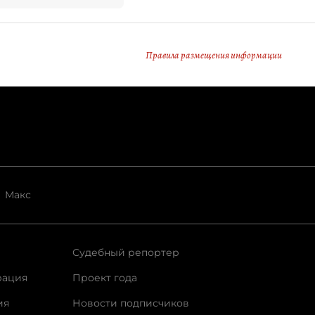
Правила размещения информации
Макс
Судебный репортер
рация
Проект года
ия
Новости подписчиков