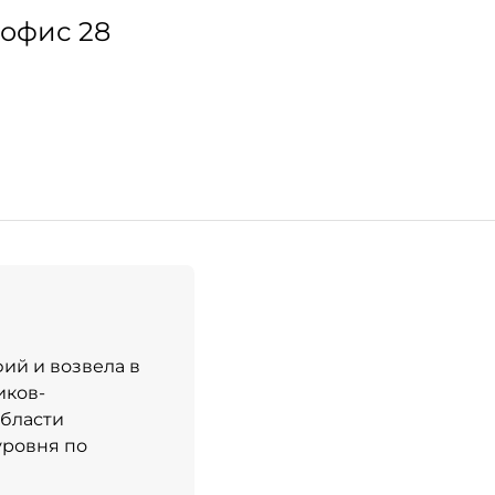
, офис 28
ий и возвела в
иков-
области
уровня по