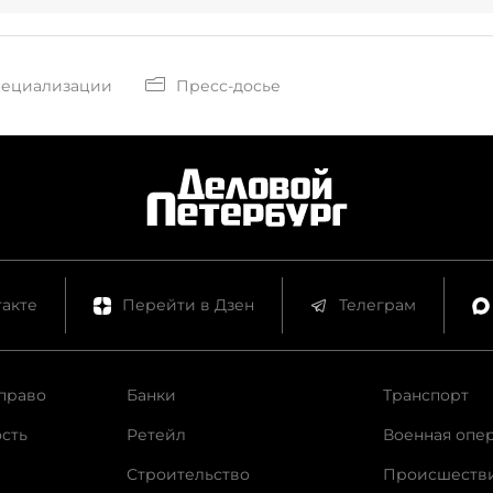
пециализации
Пресс-досье
акте
Перейти в Дзен
Телеграм
право
Банки
Транспорт
сть
Ретейл
Военная опе
Строительство
Происшеств