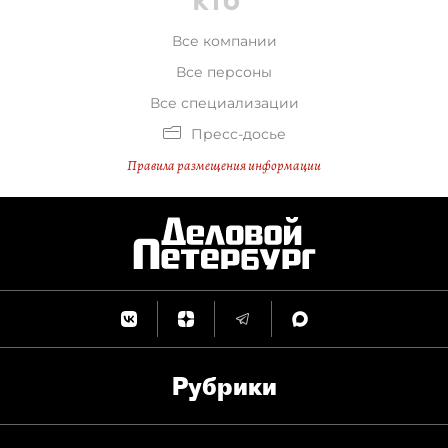
Все компании
Все персоны
Все специализации
Пресс-досье
Правила размещения информации
Рубрики