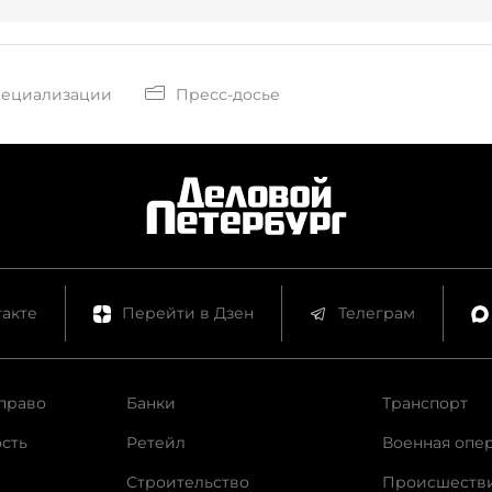
пециализации
Пресс-досье
акте
Перейти в Дзен
Телеграм
право
Банки
Транспорт
сть
Ретейл
Военная опе
Строительство
Происшеств