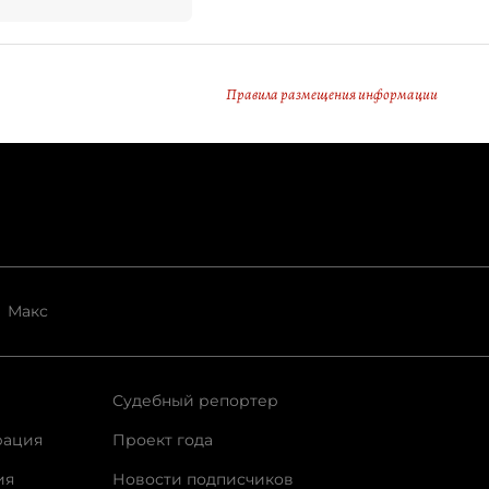
Правила размещения информации
Макс
Судебный репортер
рация
Проект года
ия
Новости подписчиков