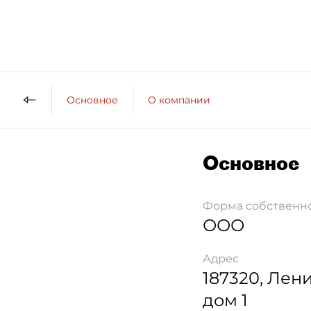
Основное
О компании
Основное
Форма собственн
ООО
Адрес
187320
,
Лени
дом 1