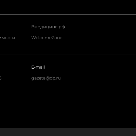
Вмедицине.рф
имости
WelcomeZone
E-mail
8
gazeta@dp.ru