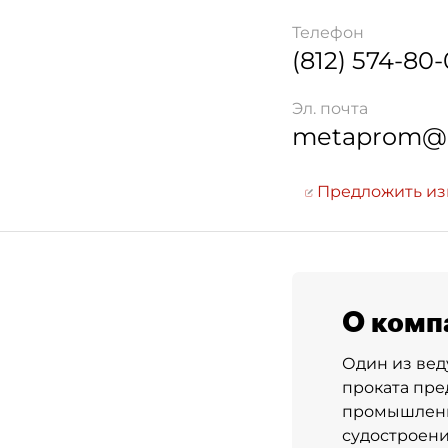
Телефон
(812) 574-80
Эл. почта
metaprom@m
Предложить и
О комп
Один из вед
проката пр
промышленно
судостроени