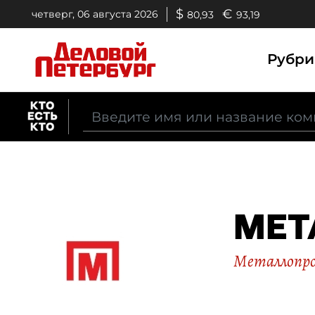
$
€
четверг, 06 августа 2026
80,93
93,19
Рубр
МЕТ
Металлопр