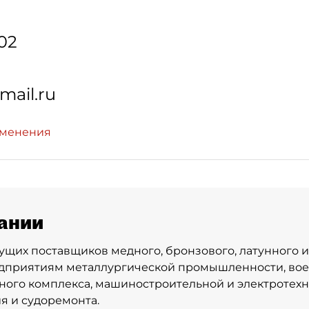
-02
ail.ru
зменения
ании
ущих поставщиков медного, бронзового, латунного и
едприятиям металлургической промышленности, вое
го комплекса, машиностроительной и электротехн
я и судоремонта.