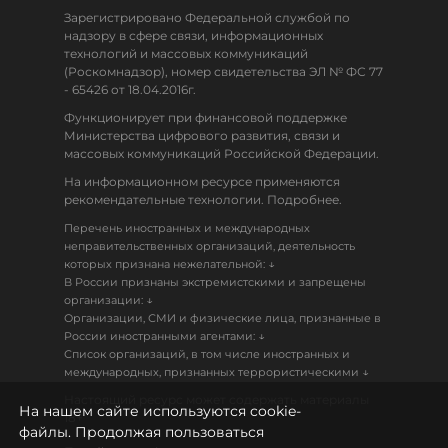
Зарегистрировано Федеральной службой по
надзору в сфере связи, информационных
технологий и массовых коммуникаций
(Роскомнадзор), номер свидетельства ЭЛ № ФС 77
- 65426 от 18.04.2016г.
Функционирует при финансовой поддержке
Министерства цифрового развития, связи и
массовых коммуникаций Российской Федерации.
На информационном ресурсе применяются
рекомендательные технологии. Подробнее.
Перечень иностранных и международных
неправительственных организаций, деятельность
↓
которых признана нежелательной:
В России признаны экстремистскими и запрещены
↓
организации:
Организации, СМИ и физические лица, признанные в
↓
России иностранными агентами:
Список организаций, в том числе иностранных и
↓
международных, признанных террористическими
Настоящий ресурс может содержать материалы
На нашем сайте используются cookie-
18+
файлы. Продолжая пользоваться