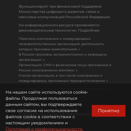
Функционирует при финансовой поддержке
Министерства цифрового развития, связи и
массовых коммуникаций Российской Федерации.
На информационном ресурсе применяются
рекомендательные технологии. Подробнее.
Перечень иностранных и международных
неправительственных организаций, деятельность
↓
которых признана нежелательной:
В России признаны экстремистскими и запрещены
↓
организации:
Организации, СМИ и физические лица, признанные в
↓
России иностранными агентами:
Список организаций, в том числе иностранных и
↓
международных, признанных террористическими
Настоящий ресурс может содержать материалы
На нашем сайте используются cookie-
18+
файлы. Продолжая пользоваться
данным сайтом, вы подтверждаете
Политика конфиденциальности
Понятно
свое согласие на использование
Правила использования информационных
файлов cookie в соответствии с
материалов
настоящим уведомлением и
Политикой о конфиденциальности.
Охрана труда