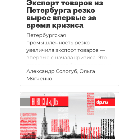
Экспорт товаров из
Петербурга резко
вырос впервые за
время кризиса
Петербургская
промышленность резко
увеличила экспорт товаров —
впервые с начала кризиса. Это
стало возможно благодаря тому,
Александр Сологуб, Ольга
что промышленники наконец
Мягченко
удовлетворили отечественный
спрос и модернизировали свои
мощности для выпуска
продукции,
конкурентоспособной
за рубежом.