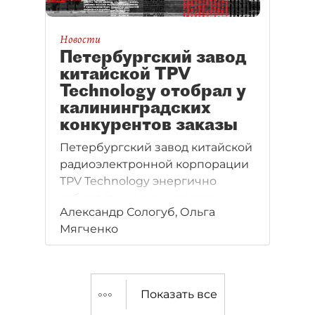
Новости
Петербургский завод
китайской TPV
Technology отобрал у
калининградских
конкурентов заказы
Петербургский завод китайской
радиоэлектронной корпорации
TPV Technology энергично
отбирает у калининградских
Александр Сологуб, Ольга
конкурентов заказы
Мягченко
на изготовление телевизоров
под брендами российских
компаний и удваивает объемы
контрактного производства
Показать все
до 1,2 млн телевизоров.