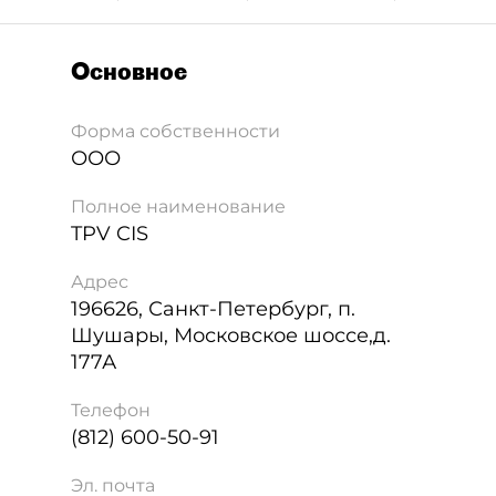
Основное
Форма собственности
ООО
Полное наименование
TPV CIS
Адрес
196626
,
Санкт-Петербург
,
п.
Шушары, Московское шоссе,д.
177А
Телефон
(812) 600-50-91
Эл. почта