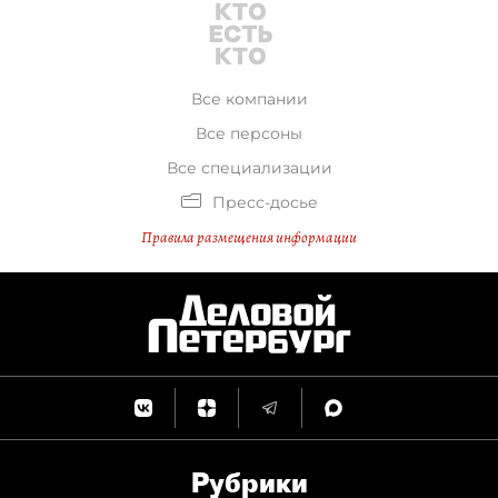
Все компании
Все персоны
Все специализации
Пресс-досье
Правила размещения информации
Рубрики