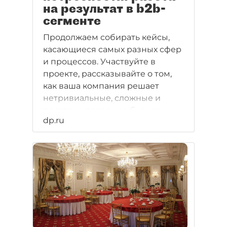
на результат в b2b-
сегменте
Продолжаем собирать кейсы,
касающиеся самых разных сфер
и процессов. Участвуйте в
проекте, рассказывайте о том,
как ваша компания решает
нетривиальные, сложные и
просто интересные бизнес-
dp.ru
задачи — пишите в редакцию
"ДП": case@dp.ru.