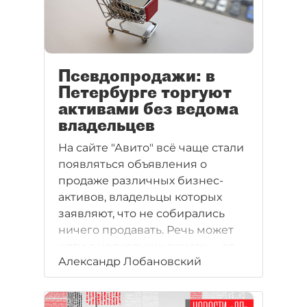
Псевдопродажи: в
Петербурге торгуют
активами без ведома
владельцев
На сайте "Авито" всё чаще стали
появляться объявления о
продаже различных бизнес-
активов, владельцы которых
заявляют, что не собирались
ничего продавать. Речь может
идти о нескольких схемах — от
Александр Лобановский
изучения спроса до
недобросовестных практик
риелторов.