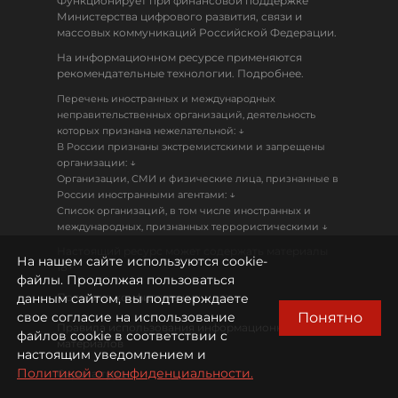
Функционирует при финансовой поддержке
Министерства цифрового развития, связи и
массовых коммуникаций Российской Федерации.
На информационном ресурсе применяются
рекомендательные технологии. Подробнее.
Перечень иностранных и международных
неправительственных организаций, деятельность
↓
которых признана нежелательной:
В России признаны экстремистскими и запрещены
↓
организации:
Организации, СМИ и физические лица, признанные в
↓
России иностранными агентами:
Список организаций, в том числе иностранных и
↓
международных, признанных террористическими
Настоящий ресурс может содержать материалы
На нашем сайте используются cookie-
18+
файлы. Продолжая пользоваться
данным сайтом, вы подтверждаете
Политика конфиденциальности
Понятно
свое согласие на использование
Правила использования информационных
файлов cookie в соответствии с
материалов
настоящим уведомлением и
Политикой о конфиденциальности.
Охрана труда