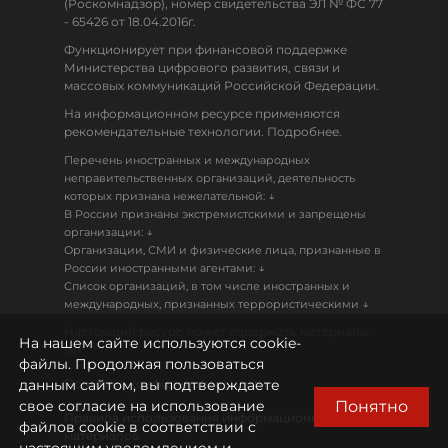
(Роскомнадзор), номер свидетельства ЭЛ № ФС 77
- 65426 от 18.04.2016г.
Функционирует при финансовой поддержке
Министерства цифрового развития, связи и
массовых коммуникаций Российской Федерации.
На информационном ресурсе применяются
рекомендательные технологии. Подробнее.
Перечень иностранных и международных
неправительственных организаций, деятельность
↓
которых признана нежелательной:
В России признаны экстремистскими и запрещены
↓
организации:
Организации, СМИ и физические лица, признанные в
↓
России иностранными агентами:
Список организаций, в том числе иностранных и
↓
международных, признанных террористическими
Настоящий ресурс может содержать материалы
На нашем сайте используются cookie-
18+
файлы. Продолжая пользоваться
данным сайтом, вы подтверждаете
Политика конфиденциальности
Понятно
свое согласие на использование
Правила использования информационных
файлов cookie в соответствии с
материалов