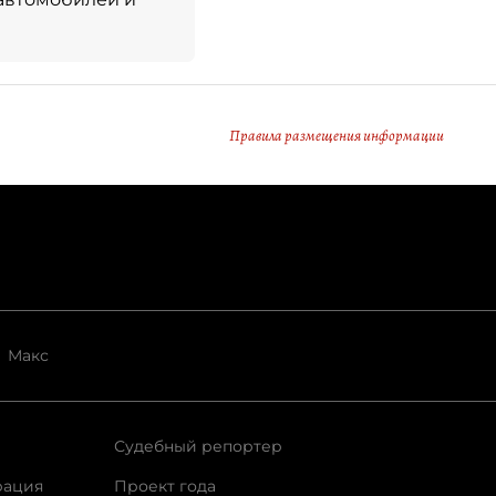
Правила размещения информации
Макс
Судебный репортер
рация
Проект года