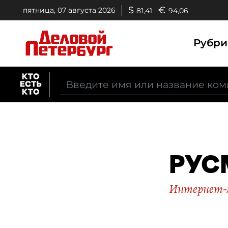
$
€
пятница, 07 августа 2026
81,41
94,06
Рубр
РУС
Интернет-