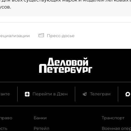
сов.
пециализации
Пресс-досье
акте
Перейти в Дзен
Телеграм
право
Банки
Транспорт
сть
Ретейл
Военная опе