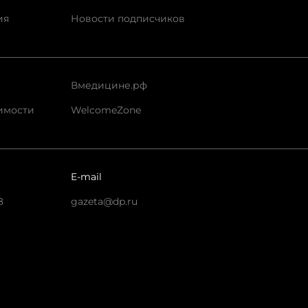
ия
Новости подписчиков
Вмедицине.рф
имости
WelcomeZone
E-mail
8
gazeta@dp.ru