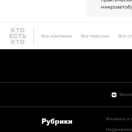
микроавтобу
Все компании
Все персоны
Все с
ВКонт
Финансы и 
Рубрики
Недвижимо