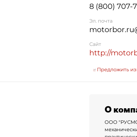
8 (800) 707-
Эл. почта
motorbor.ru
Сайт
http://motor
Предложить и
О комп
ООО "РУСМОТ
механически
практически