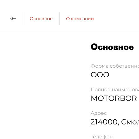
Основное
О компании
Основное
Форма собственн
ООО
Полное наименов
MOTORBOR
Адрес
214000
,
Смо
Телефон