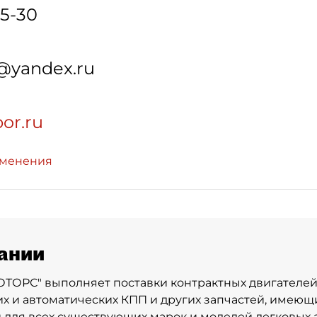
75-30
@yandex.ru
bor.ru
зменения
ании
ОРС" выполняет поставки контрактных двигателей,
х и автоматических КПП и других запчастей, имеющи
 для всех существующих марок и моделей легковых