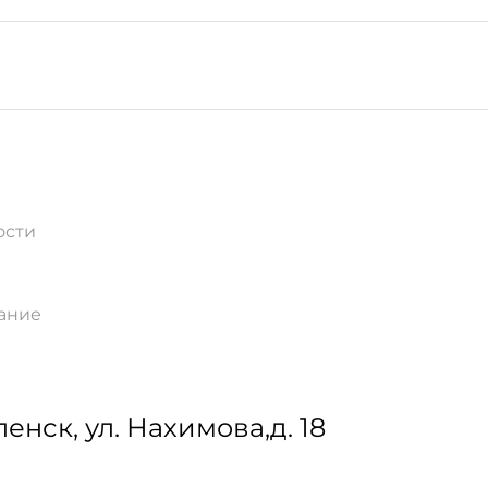
ости
ание
ленск
,
ул. Нахимова,д. 18