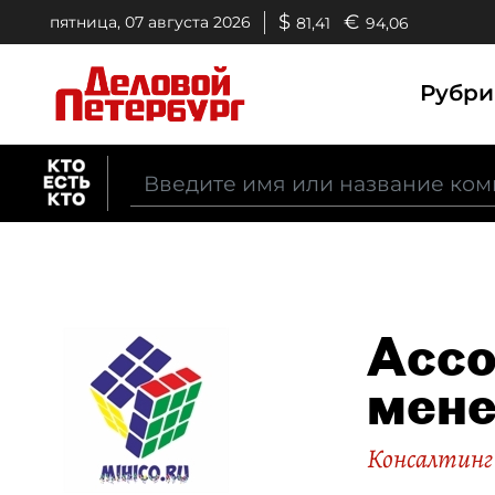
$
€
пятница, 07 августа 2026
81,41
94,06
Рубр
Ассо
мене
Консалтинг