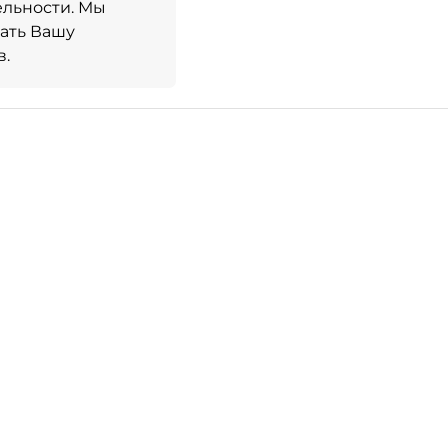
ельности. Мы
лать Вашу
в.