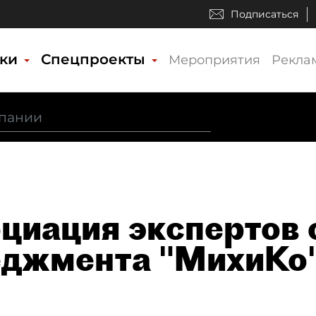
Подписаться
ики
Спецпроекты
Мероприятия
Рекла
циация экспертов 
джмента "МихиКо