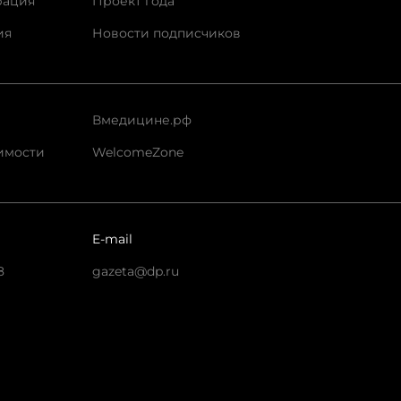
рация
Проект года
ия
Новости подписчиков
Вмедицине.рф
имости
WelcomeZone
E-mail
8
gazeta@dp.ru