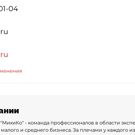
01-04
.ru
.ru
зменения
ании
"МихиКо" - команда профессионалов в области эксп
 малого и среднего бизнеса. За плечами у каждого и