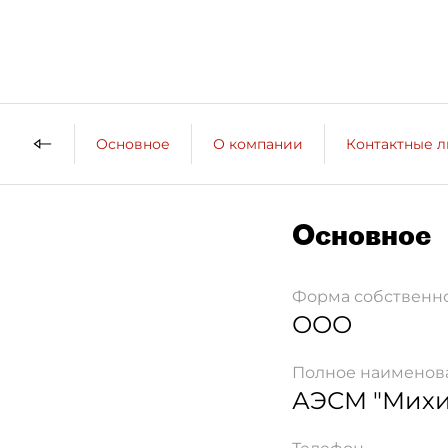
Основное
О компании
Контактные 
Основное
Форма собственн
ООО
Полное наименов
АЭСМ "Михи