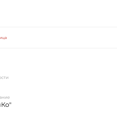
лица
ости
ание
Ко"