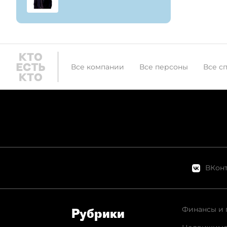
Все компании
Все персоны
Все с
ВКонт
Финансы и 
Рубрики