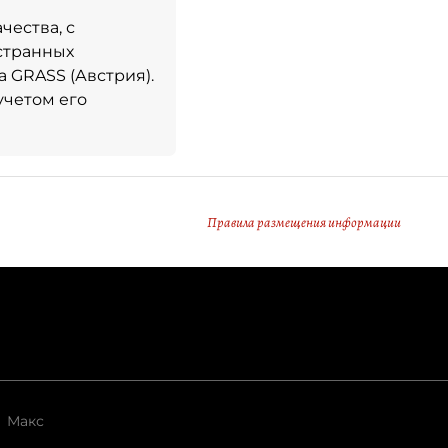
чества, с
странных
а GRASS (Австрия).
учетом его
Правила размещения информации
Макс