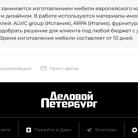
 занимается изготовлением мебели европейского ка
м дизайном. В работе используются материалы ино
лей: ALVIC group (Испания), ARPA (Италия), фурнитур
добрать решение для клиента под любой бюджет с 
Время изготовления мебели составляет от 10 дней.
пециализации
Пресс-досье
акте
Перейти в Дзен
Телеграм