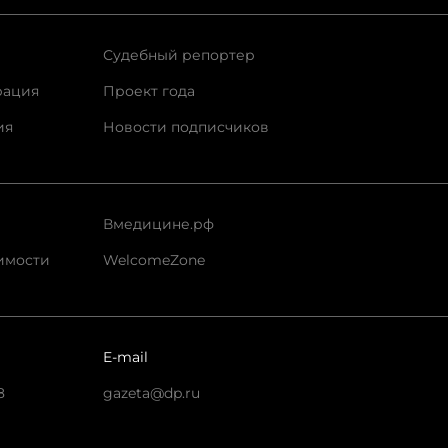
Судебный репортер
рация
Проект года
ия
Новости подписчиков
Вмедицине.рф
имости
WelcomeZone
E-mail
8
gazeta@dp.ru