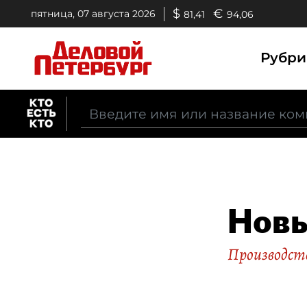
$
€
пятница, 07 августа 2026
81,41
94,06
Рубр
Новы
Производст