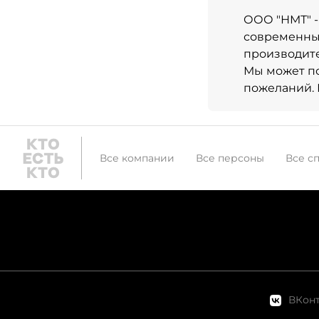
ООО "НМТ" -
современны
производите
Мы может по
пожеланий. 
Все компании
Все персоны
Все с
ВКонт