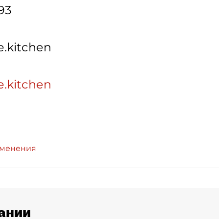
93
e.kitchen
te.kitchen
зменения
ании