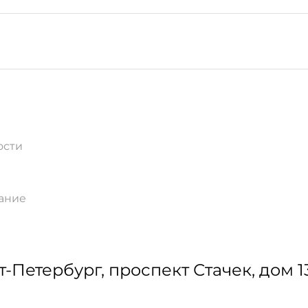
ости
ание
т-Петербург
,
проспект Стачек, дом 138