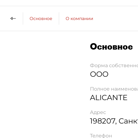
Основное
О компании
Основное
Форма собственн
ООО
Полное наименов
ALICANTE
Адрес
198207
,
Санк
Телефон