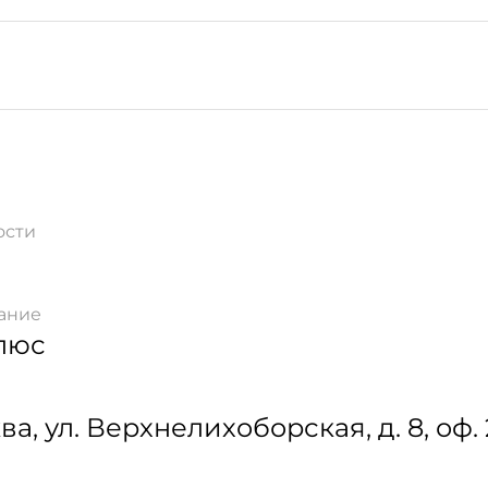
ости
ание
люс
ва
,
ул. Верхнелихоборская, д. 8, оф.