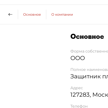
Основное
О компании
Основное
Форма собственн
ООО
Полное наименов
Защитник п
Адрес
127283
,
Моск
Телефон