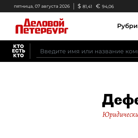
$
€
пятница, 07 августа 2026
81,41
94,06
Рубр
Дефе
Юридические