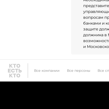
представите
управляющи
вопросам пр
банками и к
защите долж
должника в 
возможности
и Московско
Все компании
Все персоны
Все с