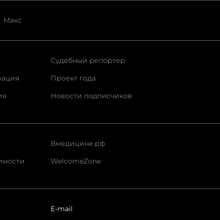
Макс
Судебный репортер
рация
Проект года
ия
Новости подписчиков
Вмедицине.рф
имости
WelcomeZone
E-mail