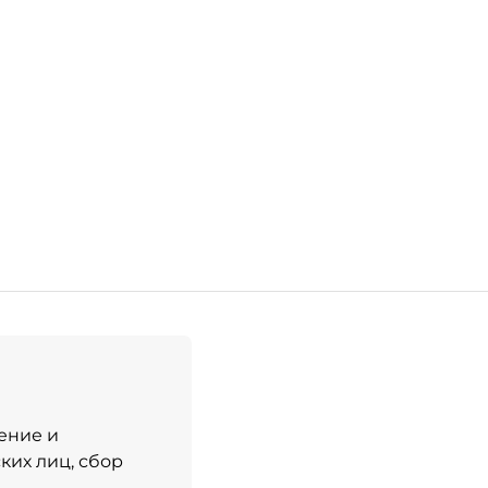
ение и
их лиц, сбор