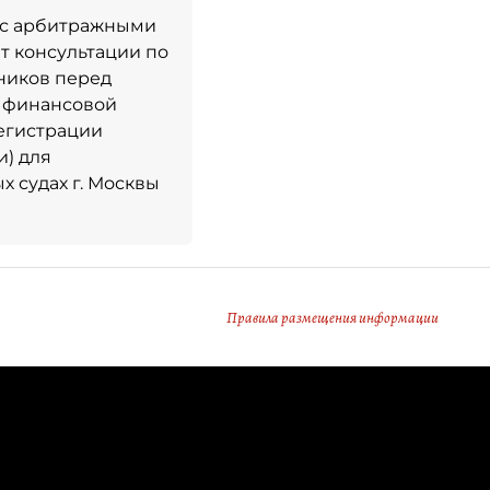
т с арбитражными
 консультации по
ников перед
о финансовой
регистрации
и) для
 судах г. Москвы
Правила размещения информации