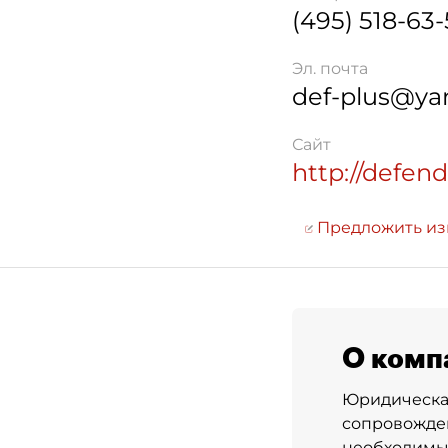
(495) 518-63
Эл. почта
def-plus@ya
Сайт
http://defend
Предложить и
О комп
Юридическа
сопровожден
необходимых