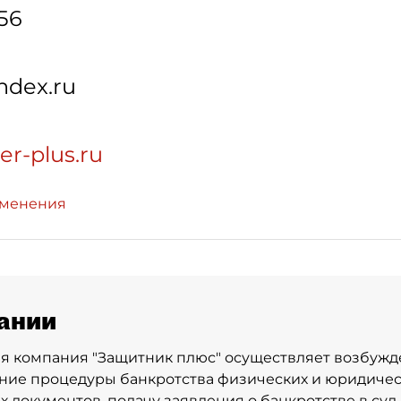
-56
ndex.ru
er-plus.ru
зменения
ании
я компания "Защитник плюс" осуществляет возбужд
ие процедуры банкротства физических и юридическ
 документов, подачу заявления о банкротстве в суд,