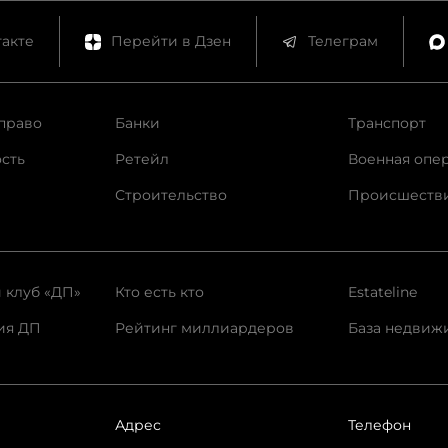
акте
Перейти в Дзен
Телеграм
право
Банки
Транспорт
сть
Ретейл
Военная опе
Строительство
Происшеств
 клуб «ДП»
Кто есть кто
Estateline
ия ДП
Рейтинг миллиардеров
База недвиж
Адрес
Телефон