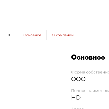
Основное
О компании
Основное
Форма собственн
ООО
Полное наименов
НD