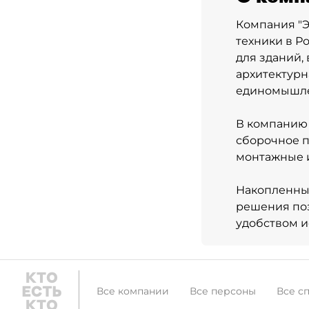
Компания "Э
техники в Р
для зданий,
архитектурн
единомышле
В компанию 
сборочное пр
монтажные 
Накопленный
решения поз
удобством 
Все компании
Все персоны
Все с