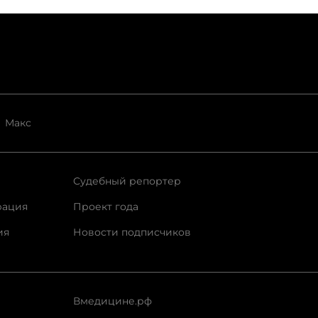
Макс
Судебный репортер
рация
Проект года
ия
Новости подписчиков
Вмедицине.рф