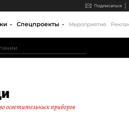
Подписаться
ики
Спецпроекты
Мероприятия
Рекла
ди
во осветительных приборов