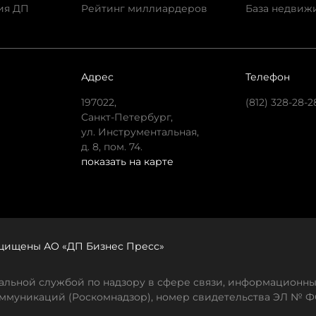
ия ДП
Рейтинг миллиардеров
База недвиж
Адрес
Телефон
197022,
(812) 328-28-2
Санкт-Петербург,
ул. Инструментальная,
д. 8, пом. 74.
показать на карте
защищены АО «ДП Бизнес Пресс»
льной службой по надзору в сфере связи, информационны
ммуникаций (Роскомнадзор), номер свидетельства ЭЛ № ФС