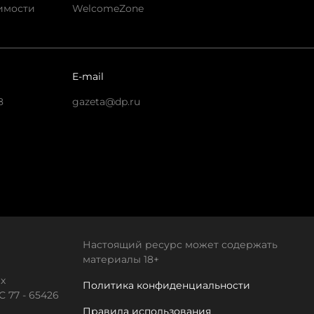
имости
WelcomeZone
E-mail
8
gazeta@dp.ru
Настоящий ресурс может содержать
материалы 18+
х
Политика конфиденциальности
 77 - 65426
Правила использования