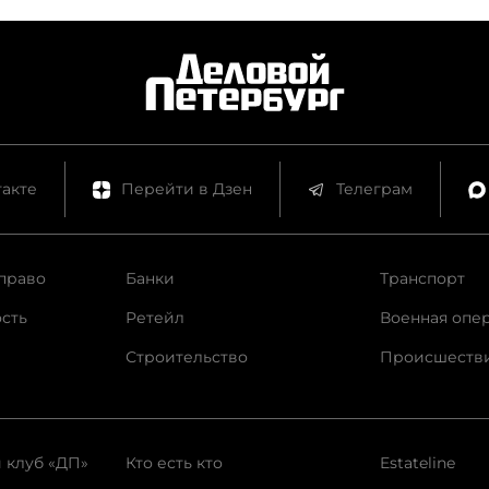
акте
Перейти в Дзен
Телеграм
право
Банки
Транспорт
сть
Ретейл
Военная опе
Строительство
Происшеств
 клуб «ДП»
Кто есть кто
Estateline