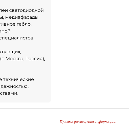
елей светодиодной
ны, медиафасады
тивное табло,
ппой
специалистов.
ктующих,
г. Москва, Россия),
е технические
адежностью,
ствами.
Правила размещения информации