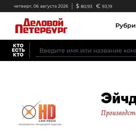
$
€
четверг, 06 августа 2026
80,93
93,19
Рубр
Эйч
Производст