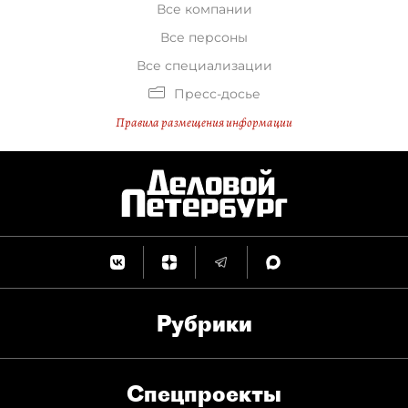
Все компании
Все персоны
Все специализации
Пресс-досье
Правила размещения информации
Рубрики
Спец­проекты