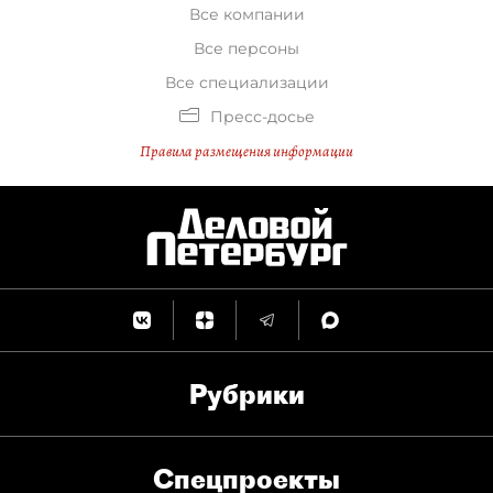
Все компании
Все персоны
Все специализации
Пресс-досье
Правила размещения информации
Рубрики
Спец­проекты