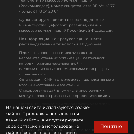
технологий и массовых коммуникаций
(Роскомнадзор), номер свидетельства ЭЛ № ФС 77
- 65426 от 18.04.2016г.
Функционирует при финансовой поддержке
Министерства цифрового развития, связи и
массовых коммуникаций Российской Федерации.
На информационном ресурсе применяются
рекомендательные технологии. Подробнее.
Перечень иностранных и международных
неправительственных организаций, деятельность
↓
которых признана нежелательной:
В России признаны экстремистскими и запрещены
↓
организации:
Организации, СМИ и физические лица, признанные в
↓
России иностранными агентами:
Список организаций, в том числе иностранных и
↓
международных, признанных террористическими
Настоящий ресурс может содержать материалы
На нашем сайте используются cookie-
18+
файлы. Продолжая пользоваться
данным сайтом, вы подтверждаете
Политика конфиденциальности
Понятно
свое согласие на использование
Правила использования информационных
файлов cookie в соответствии с