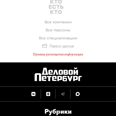
Все компании
Все персоны
Все специализации
Пресс-досье
Правила размещения информации
Рубрики