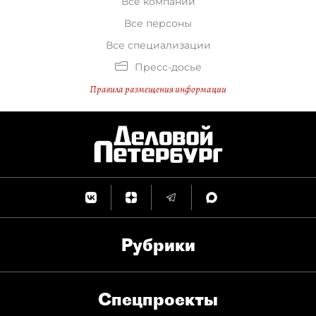
Все компании
Все персоны
Все специализации
Пресс-досье
Правила размещения информации
Рубрики
Спец­проекты