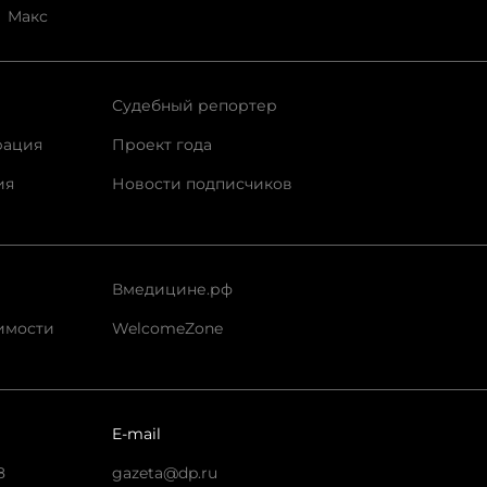
Макс
Судебный репортер
рация
Проект года
ия
Новости подписчиков
Вмедицине.рф
имости
WelcomeZone
E-mail
8
gazeta@dp.ru