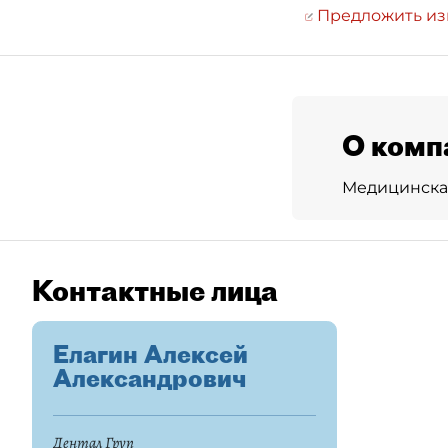
Предложить и
О комп
Медицинская
Контактные лица
Елагин Алексей
Александрович
Дентал Груп