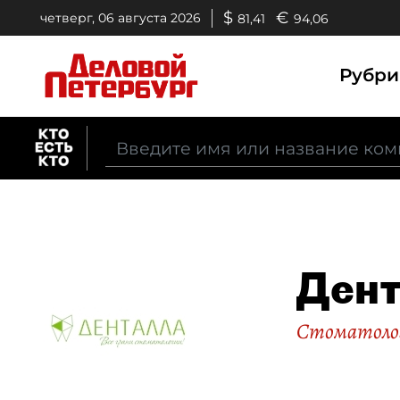
$
€
четверг, 06 августа 2026
81,41
94,06
Рубр
Дент
Стоматоло