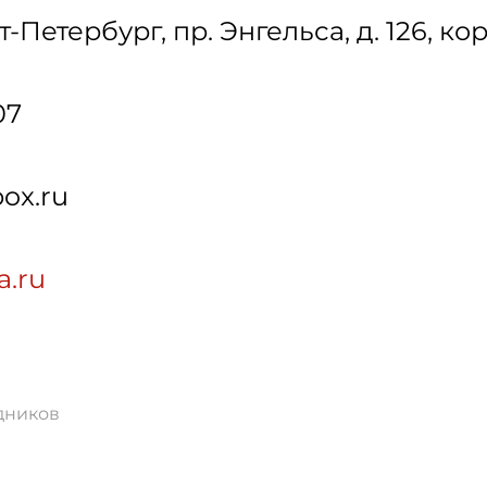
т-Петербург
,
пр. Энгельса, д. 126, кор
07
ox.ru
a.ru
дников