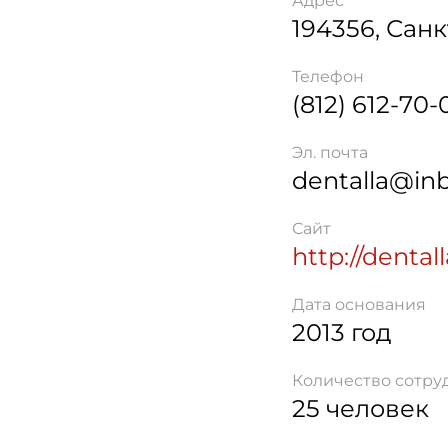
Адрес
194356
,
Санк
Телефон
(812) 612-70-
Эл. почта
dentalla@inb
Сайт
http://dentall
Дата основания
2013 год
Количество сотру
25 человек