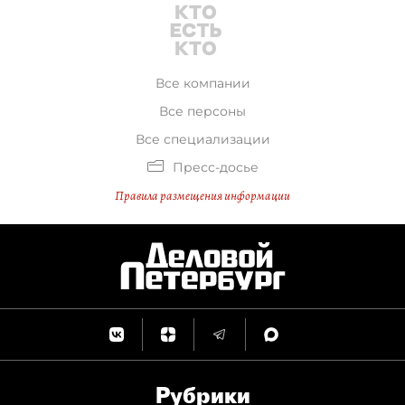
Все компании
Все персоны
Все специализации
Пресс-досье
Правила размещения информации
Рубрики