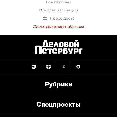
Все персоны
Все специализации
Пресс-досье
Правила размещения информации
Рубрики
Спец­проекты