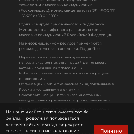
технологий и массовых коммуникаций
(Роскомнадзор), номер свидетельства ЭЛ № ФС 77
- 65426 от 18.04.2016г.
Функционирует при финансовой поддержке
Министерства цифрового развития, связи и
массовых коммуникаций Российской Федерации.
На информационном ресурсе применяются
рекомендательные технологии. Подробнее.
Перечень иностранных и международных
неправительственных организаций, деятельность
↓
которых признана нежелательной:
В России признаны экстремистскими и запрещены
↓
организации:
Организации, СМИ и физические лица, признанные в
↓
России иностранными агентами:
Список организаций, в том числе иностранных и
↓
международных, признанных террористическими
Настоящий ресурс может содержать материалы
На нашем сайте используются cookie-
18+
файлы. Продолжая пользоваться
данным сайтом, вы подтверждаете
Политика конфиденциальности
Понятно
свое согласие на использование