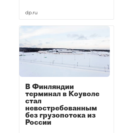
dp.ru
В Финляндии
терминал в Коуволе
стал
невостребованным
без грузопотока из
России