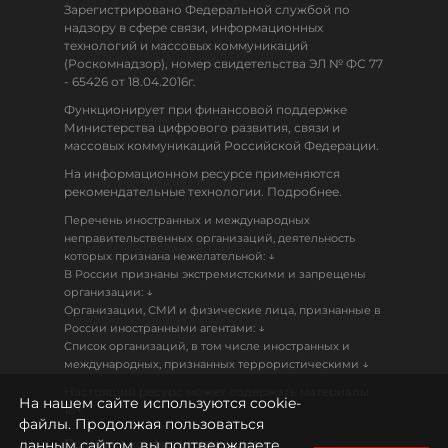
Зарегистрировано Федеральной службой по
надзору в сфере связи, информационных
технологий и массовых коммуникаций
(Роскомнадзор), номер свидетельства ЭЛ № ФС 77
- 65426 от 18.04.2016г.
Функционирует при финансовой поддержке
Министерства цифрового развития, связи и
массовых коммуникаций Российской Федерации.
На информационном ресурсе применяются
рекомендательные технологии. Подробнее.
Перечень иностранных и международных
неправительственных организаций, деятельность
↓
которых признана нежелательной:
В России признаны экстремистскими и запрещены
↓
организации:
Организации, СМИ и физические лица, признанные в
↓
России иностранными агентами:
Список организаций, в том числе иностранных и
↓
международных, признанных террористическими
Настоящий ресурс может содержать материалы
На нашем сайте используются cookie-
18+
файлы. Продолжая пользоваться
данным сайтом, вы подтверждаете
Политика конфиденциальности