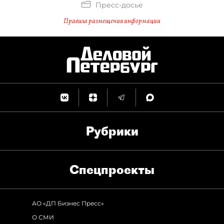
Пресс-досье
Правила размещения информации
Рубрики
Спец­проекты
АО «ДП Бизнес Пресс»
О СМИ