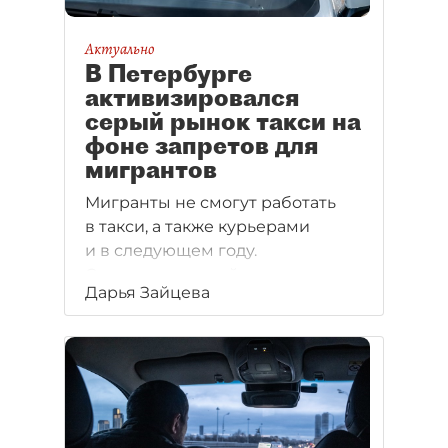
Актуально
В Петербурге
активизировался
серый рынок такси на
фоне запретов для
мигрантов
Мигранты не смогут работать
в такси, а также курьерами
и в следующем году.
Соответствующий проект
Дарья Зайцева
постановления губернатора
Петербурга накануне был
опубликован
для антикоррупционной
экспертизы.