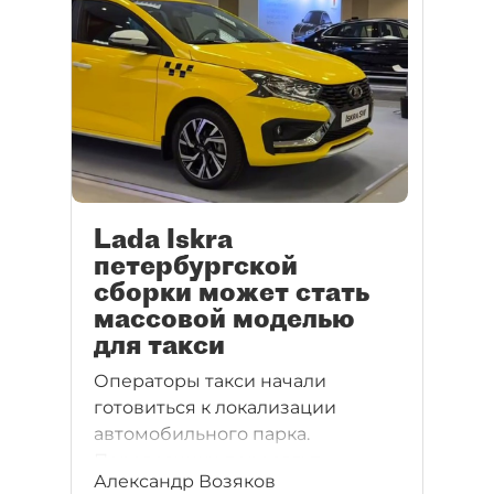
Lada Iskra
петербургской
сборки может стать
массовой моделью
для такси
Операторы такси начали
готовиться к локализации
автомобильного парка.
Перевозчики пересядут
Александр Возяков
на отечественные машины.