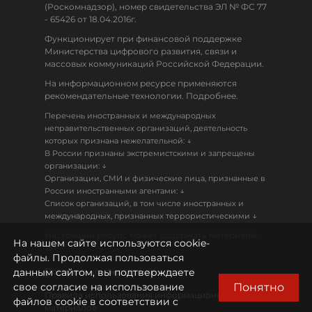
(Роскомнадзор), номер свидетельства ЭЛ № ФС 77
- 65426 от 18.04.2016г.
Функционирует при финансовой поддержке
Министерства цифрового развития, связи и
массовых коммуникаций Российской Федерации.
На информационном ресурсе применяются
рекомендательные технологии. Подробнее.
Перечень иностранных и международных
неправительственных организаций, деятельность
↓
которых признана нежелательной:
В России признаны экстремистскими и запрещены
↓
организации:
Организации, СМИ и физические лица, признанные в
↓
России иностранными агентами:
Список организаций, в том числе иностранных и
↓
международных, признанных террористическими
Настоящий ресурс может содержать материалы
На нашем сайте используются cookie-
18+
файлы. Продолжая пользоваться
данным сайтом, вы подтверждаете
Политика конфиденциальности
Понятно
свое согласие на использование
Правила использования информационных
файлов cookie в соответствии с
материалов