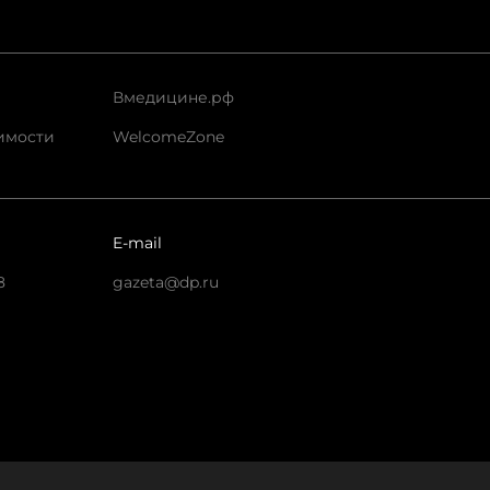
Вмедицине.рф
имости
WelcomeZone
E-mail
8
gazeta@dp.ru