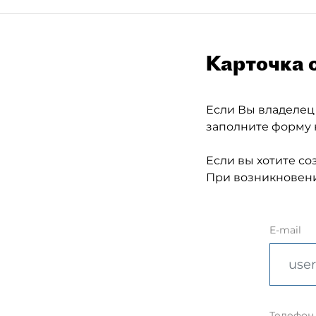
Карточка 
Если Вы владелец
заполните форму 
Если вы хотите со
При возникновени
E-mail
Телефон