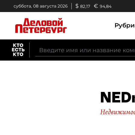
$
€
суббота, 08 августа 2026
82,17
94,84
Рубр
NED
Недвижимо