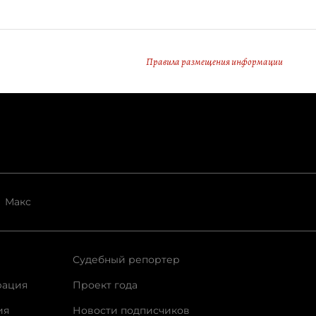
Правила размещения информации
Макс
Судебный репортер
рация
Проект года
ия
Новости подписчиков