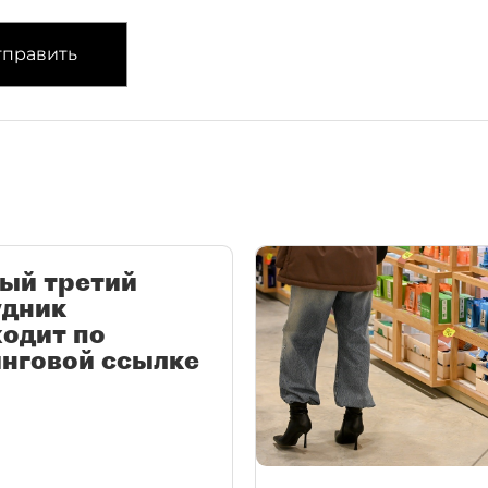
править
ый третий
удник
одит по
нговой ссылке