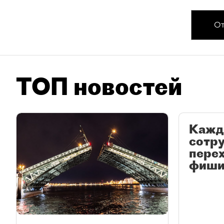
От
ТОП новостей
Кажд
сотр
перех
фиши