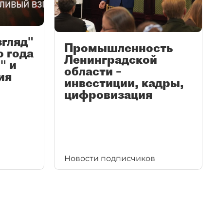
згляд"
Промышленность
ю года
Ленинградской
" и
области –
ия
инвестиции, кадры,
цифровизация
Новости подписчиков