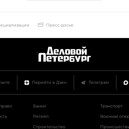
пециализации
Пресс-досье
акте
Перейти в Дзен
Телеграм
право
Банки
Транспорт
сть
Ретейл
Военная опе
Строительство
Происшеств