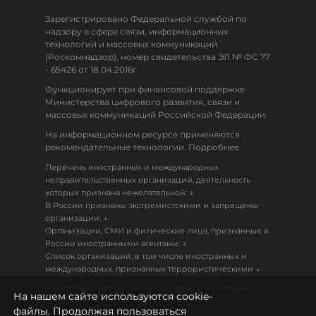
Зарегистрировано Федеральной службой по
надзору в сфере связи, информационных
технологий и массовых коммуникаций
(Роскомнадзор), номер свидетельства ЭЛ № ФС 77
- 65426 от 18.04.2016г.
Функционирует при финансовой поддержке
Министерства цифрового развития, связи и
массовых коммуникаций Российской Федерации.
На информационном ресурсе применяются
рекомендательные технологии. Подробнее.
Перечень иностранных и международных
неправительственных организаций, деятельность
↓
которых признана нежелательной:
В России признаны экстремистскими и запрещены
↓
организации:
Организации, СМИ и физические лица, признанные в
↓
России иностранными агентами:
Список организаций, в том числе иностранных и
↓
международных, признанных террористическими
Настоящий ресурс может содержать материалы
На нашем сайте используются cookie-
18+
файлы. Продолжая пользоваться