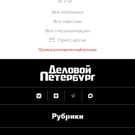
Все компании
Все персоны
Все специализации
Пресс-досье
Правила размещения информации
Рубрики