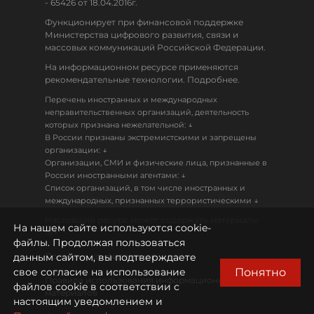
- 65426 от 18.04.2016г.
Функционирует при финансовой поддержке
Министерства цифрового развития, связи и
массовых коммуникаций Российской Федерации.
На информационном ресурсе применяются
рекомендательные технологии. Подробнее.
Перечень иностранных и международных
неправительственных организаций, деятельность
↓
которых признана нежелательной:
В России признаны экстремистскими и запрещены
↓
организации:
Организации, СМИ и физические лица, признанные в
↓
России иностранными агентами:
Список организаций, в том числе иностранных и
↓
международных, признанных террористическими
Настоящий ресурс может содержать материалы
На нашем сайте используются cookie-
18+
файлы. Продолжая пользоваться
данным сайтом, вы подтверждаете
Политика конфиденциальности
Понятно
свое согласие на использование
Правила использования информационных
файлов cookie в соответствии с
материалов
настоящим уведомлением и