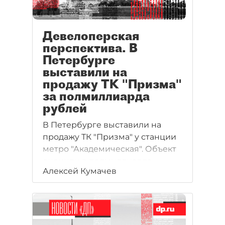
Девелоперская
перспектива. В
Петербурге
выставили на
продажу ТК "Призма"
за полмиллиарда
рублей
В Петербурге выставили на
продажу ТК "Призма" у станции
метро "Академическая". Объект
оценили в полмиллиарда
Алексей Кумачев
рублей. Реализацией
имущества занимается
холдинговая компания "Юнион
инвест". Эксперты говорят, что
здание и земельный участок в