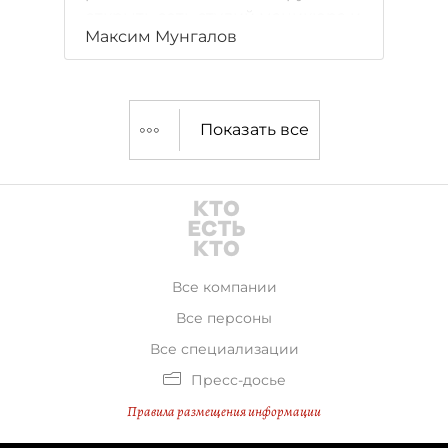
открыть сеть студий маникюра и
Максим Мунгалов
педикюра "Фрэнч".
Показать все
Все компании
Все персоны
Все специализации
Пресс-досье
Правила размещения информации