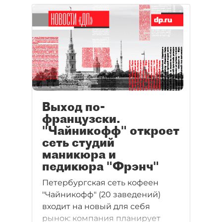
по всему городу. В целом рынок
маникюрных услуг вырос на 13%.
Выход по-
французски.
"Чайникофф" откроет
сеть студий
маникюра и
педикюра "Фрэнч"
Петербургская сеть кофеен
"Чайникофф" (20 заведений)
входит на новый для себя
рынок: компания планирует