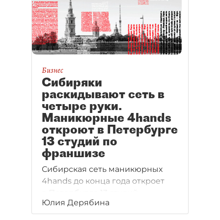
Калининском районе города
может стать хорошей
девелоперской перспективой
для новых владельцев.
Подробности — в материале
"ДП".
Бизнес
Сибиряки
раскидывают сеть в
четыре руки.
Маникюрные 4hands
откроют в Петербурге
13 студий по
франшизе
Сибирская сеть маникюрных
4hands до конца года откроет
в Петербурге 13 студий
Юлия Дерябина
по франшизе. В перспективе —
запуск 40 новых заведений сети