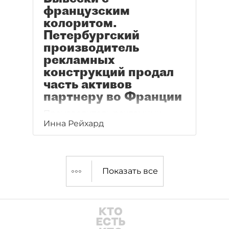
французским
колоритом.
Петербургский
производитель
рекламных
конструкций продал
часть активов
партнеру во Франции
Производитель рекламных
Инна Рейхард
конструкций Никита Семенов
нашел крупного партнера
во Франции.
Показать все