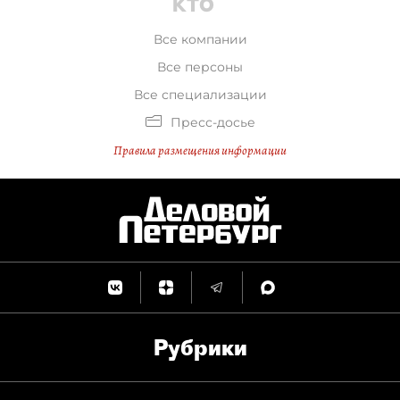
Все компании
Все персоны
Все специализации
Пресс-досье
Правила размещения информации
Рубрики