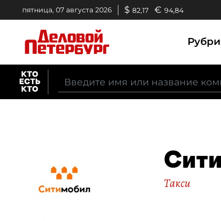
$
€
пятница, 07 августа 2026
82,17
94,84
Рубр
Сит
Такси