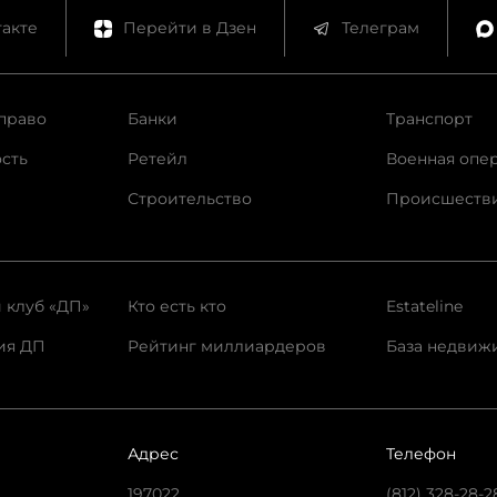
акте
Перейти в Дзен
Телеграм
право
Банки
Транспорт
сть
Ретейл
Военная опе
Строительство
Происшеств
 клуб «ДП»
Кто есть кто
Estateline
ия ДП
Рейтинг миллиардеров
База недвиж
Адрес
Телефон
197022,
(812) 328-28-2