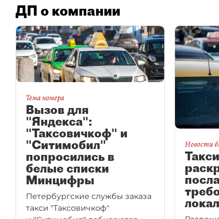
ДП о компании
Тема номера
Вызов для
"Яндекса":
"Таксовичкоф" и
"Ситимобил"
Новости б
Такс
попросились в
раск
белые списки
посла
Минцифры
треб
Петербургские службы заказа
локал
такси "Таксовичкоф"