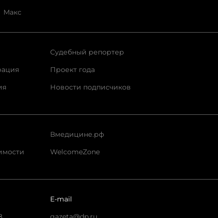
Макс
Судебный репортер
рация
Проект года
ия
Новости подписчиков
Вмедицине.рф
имости
WelcomeZone
E-mail
8
gazeta@dp.ru