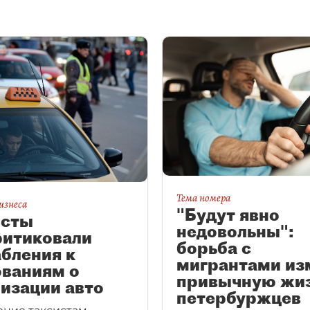
Тема номера
изнеса
"Будут явно
исты
недовольны":
ритиковали
борьба с
бления к
мигрантами из
ованиям о
привычную жи
изации авто
петербуржцев