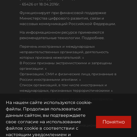
- 65426 от 18.04.2016г.
Функционирует при финансовой поддержке
Министерства цифрового развития, связи и
массовых коммуникаций Российской Федерации.
На информационном ресурсе применяются
рекомендательные технологии. Подробнее.
Перечень иностранных и международных
неправительственных организаций, деятельность
↓
которых признана нежелательной:
В России признаны экстремистскими и запрещены
↓
организации:
Организации, СМИ и физические лица, признанные в
↓
России иностранными агентами:
Список организаций, в том числе иностранных и
↓
международных, признанных террористическими
Настоящий ресурс может содержать материалы
На нашем сайте используются cookie-
18+
файлы. Продолжая пользоваться
данным сайтом, вы подтверждаете
Политика конфиденциальности
Понятно
свое согласие на использование
Правила использования информационных
файлов cookie в соответствии с
материалов
настоящим уведомлением и